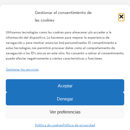
Gestionar el consentimiento de
las cookies
Si necesitas más información, puedes rellenar nuestro formulario y
nos pondremos en contacto lo antes posible.
Utilizamos tecnologías como las cookies para almacenar y/o acceder a la
información del dispositivo. Lo hacemos para mejorar la experiencia de
navegación y para mostrar anuncios (no) personalizados. El consentimiento a
estas tecnologías nos permitirá procesar datos como el comportamiento de
navegación o los ID's únicos en este sitio. No consentir o retirar el consentimiento,
puede afectar negativamente a ciertas características y funciones.
Gestionar los servicios
Aceptar
IQV
Terranostra
Vegga
Denegar
Ver preferencias
MatWater Division
Aquestia
STF
Hidroglobal
Política de cookies
Política de privacidad