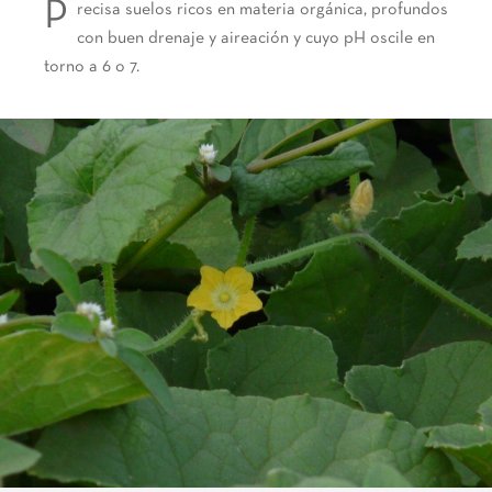
P
recisa suelos ricos en materia orgánica, profundos
con buen drenaje y aireación y cuyo pH oscile en
torno a 6 o 7.