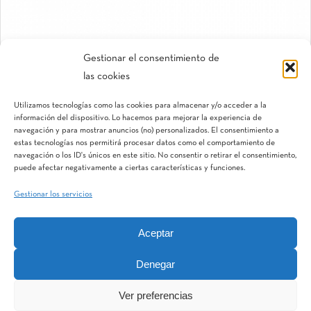
Gestionar el consentimiento de
las cookies
Twin Lite
Utilizamos tecnologías como las cookies para almacenar y/o acceder a la
Filtro de anillas manual
información del dispositivo. Lo hacemos para mejorar la experiencia de
navegación y para mostrar anuncios (no) personalizados. El consentimiento a
estas tecnologías nos permitirá procesar datos como el comportamiento de
navegación o los ID's únicos en este sitio. No consentir o retirar el consentimiento,
puede afectar negativamente a ciertas características y funciones.
Gestionar los servicios
Aceptar
IQV
Terranostra
Vegga
Denegar
Ver preferencias
MatWater Division