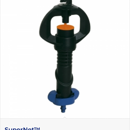
SuperNet™