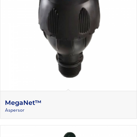
MegaNet™
Aspersor