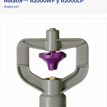
Rotator™ R2000WF y R2000LP
Aspersor