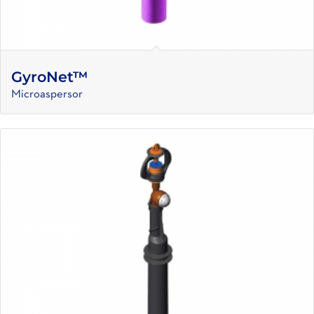
GyroNet™
Microaspersor