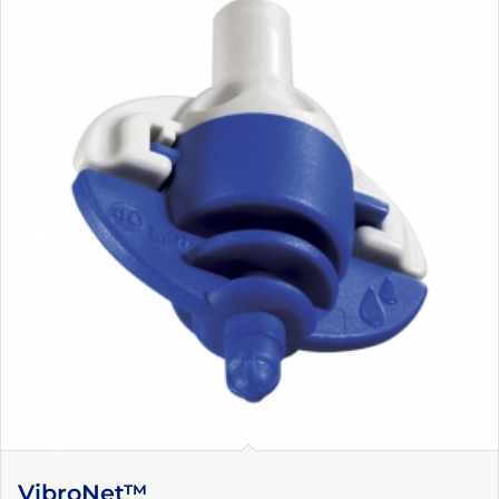
VibroNet™