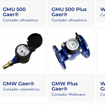
GMU 500
GMU 500 Plus
W
Gaer®
Gaer®
Co
Contador ultrasónico
Contador ultrasónico
GMW Gaer®
GMW Plus
W
Gaer®
G
Contador volumétrico
Contador Woltmann
Co