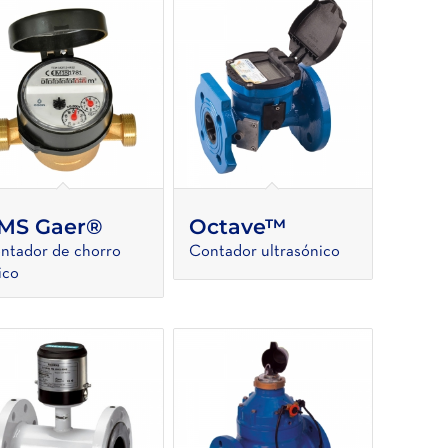
MS Gaer®
Octave™
ntador de chorro
Contador ultrasónico
ico