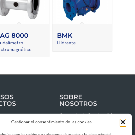
AG 8000
BMK
udalímetro
Hidrante
ectromagnético
SOS
SOBRE
CTOS
NOSOTROS
os
Riegos Iberia Regaber, S.A.
Gestionar el consentimiento de las cookies
Grupo MAT Holding
clientes
Garbí, 3 · P. I. Can Volart
nologías como las cookies para almacenar y/o acceder a la información del