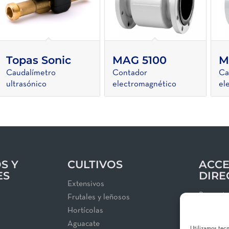
Topas Sonic
MAG 5100
M
Caudalímetro
Contador
Ca
ultrasónico
electromagnético
el
S Y
CULTIVOS
ACCE
ES
DIRE
Extensivos
Proyect
Frutales y leñosos
Blog
Hortícolas
Área de 
Aguacate
Utilizamos tec