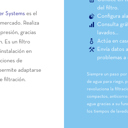
del filtro.
r Systems
es el
Configura al
l mercado. Realiza
Consulta grá
 presión, gracias
lavados…
Actúa en cas
. Es un filtro
Envía datos a
instalación en
problemas a d
aciones de
 permite adaptarse
Siempre un paso por d
 filtración.
de agua para riego, 
revoluciona la filtrac
compactos, anticorro
agua gracias a su fun
los tiempos de lavad