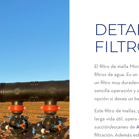
DETA
FILT
El filtro de malla Min
filtros de agua. Es un
un filtro muy duradero
sencilla operación y 
opción si desea un b
Este filtro de mallas,
larga vida útil, oper
succión/escaneo de
A
filtración. Además es