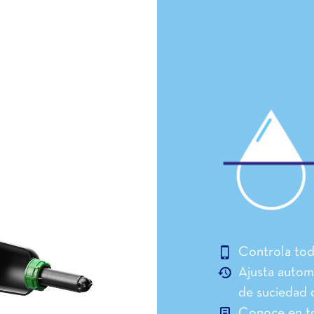
Controla tod
Ajusta autom
de suciedad 
Conoce en to