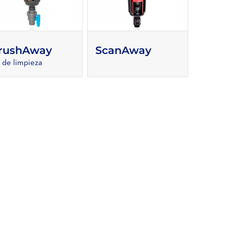
rushAway
ScanAway
t de limpieza