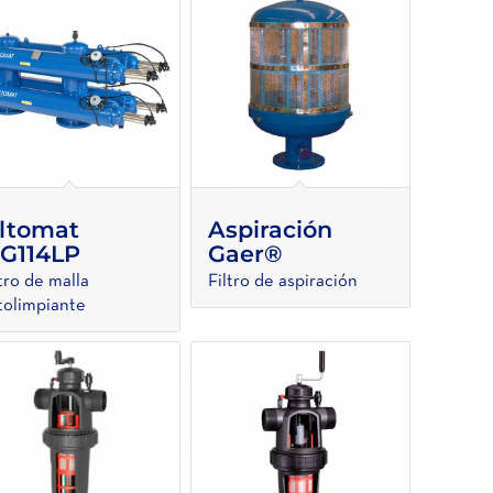
iltomat
Aspiración
G114LP
Gaer®
ltro de malla
Filtro de aspiración
tolimpiante