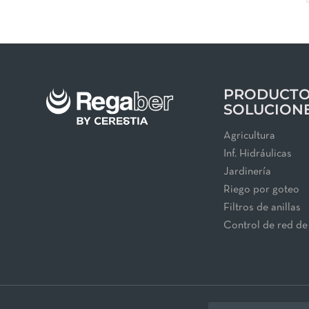
PRODUCTO
SOLUCION
Agricultura
Inf. Hidráulicas
Jardinería
Riego por goteo
Filtros de anillas
Control de red de