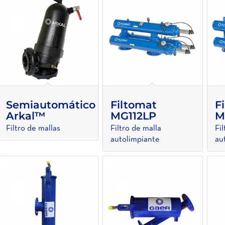
Semiautomático
Filtomat
F
Arkal™
MG112LP
M
Filtro de mallas
Filtro de malla
Fi
autolimpiante
au