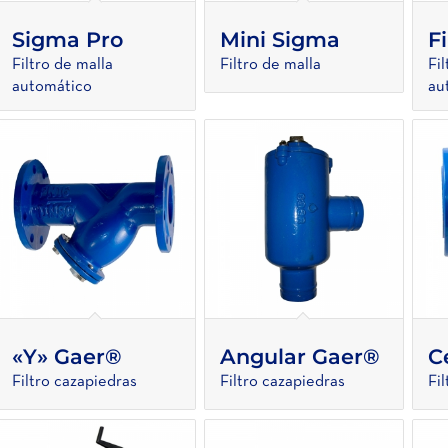
Sigma Pro
Mini Sigma
F
Filtro de malla
Filtro de malla
Fi
automático
au
«Y» Gaer®
Angular Gaer®
C
Filtro cazapiedras
Filtro cazapiedras
Fi