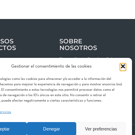
SOS
SOBRE
CTOS
NOSOTROS
os
Riegos Iberia Regaber, S.A.
Gestionar el consentimiento de las cookies
Grupo MAT Holding
clientes
Garbí, 3 · P. I. Can Volart
nologías como las cookies para almacenar y/o acceder a la información del
 de privacidad
08150 Parets del Vallès
o hacemos para mejorar la experiencia de navegación y para mostrar anuncios (no)
 El consentimiento a estas tecnologías nos permitirá procesar datos como el
gal
Contacta con nosotros
de navegación o los ID's únicos en este sitio. No consentir o retirar el
 de cookies
 puede afectar negativamente a ciertas características y funciones.
ervicios
eptar
Denegar
Ver preferencias