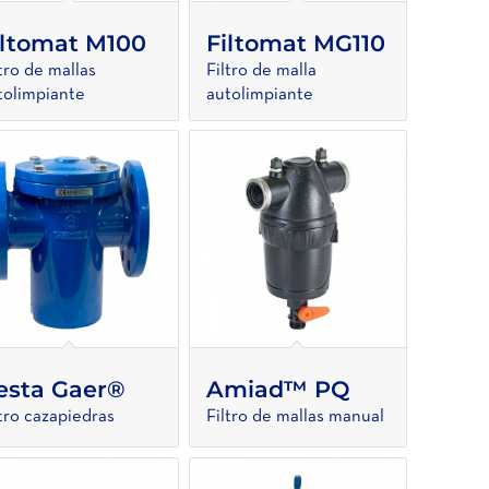
iltomat M100
Filtomat MG110
ltro de mallas
Filtro de malla
tolimpiante
autolimpiante
esta Gaer®
Amiad™ PQ
ltro cazapiedras
Filtro de mallas manual