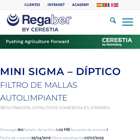
CLIENTES
INTRANET
ACADEMY
MINI SIGMA – DÍPTICO
FILTRO DE MALLAS
AUTOLIMPIANTE
08 FILTRACIÓN
,
CATÁLOGOS COMERCIALES
,
ESPAÑOL
Descargar
760
Tamaño del archivo
1.02 MB
Recuento de archivos
1
Fecha de creación
25/04/2019
Última actualización
07/07/2023