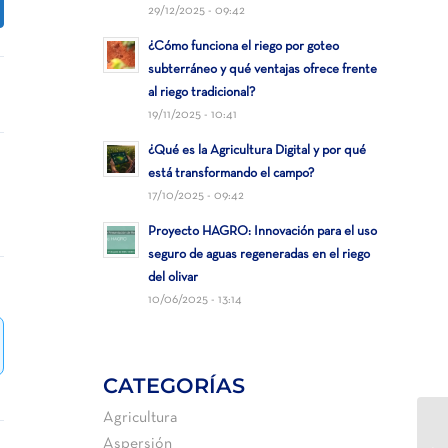
29/12/2025 - 09:42
¿Cómo funciona el riego por goteo
subterráneo y qué ventajas ofrece frente
al riego tradicional?
19/11/2025 - 10:41
¿Qué es la Agricultura Digital y por qué
está transformando el campo?
17/10/2025 - 09:42
Proyecto HAGRO: Innovación para el uso
seguro de aguas regeneradas en el riego
del olivar
10/06/2025 - 13:14
CATEGORÍAS
Agricultura
JB
Aspersión