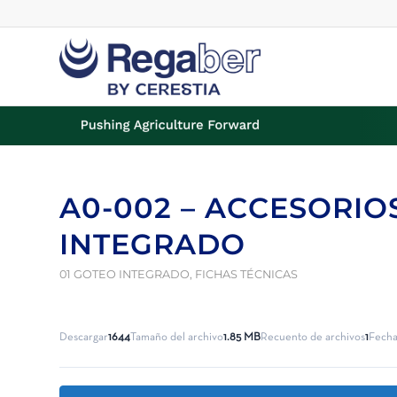
A0-002 – ACCESORIO
INTEGRADO
01 GOTEO INTEGRADO
,
FICHAS TÉCNICAS
Descargar
1644
Tamaño del archivo
1.85 MB
Recuento de archivos
1
Fecha