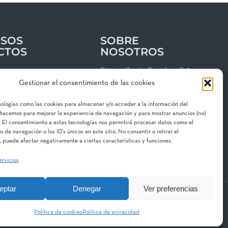
SOS
SOBRE
CTOS
NOSOTROS
os
Riegos Iberia Regaber, S.A.
Gestionar el consentimiento de las cookies
Grupo MAT Holding
clientes
Garbí, 3 · P. I. Can Volart
nologías como las cookies para almacenar y/o acceder a la información del
 de privacidad
08150 Parets del Vallès
o hacemos para mejorar la experiencia de navegación y para mostrar anuncios (no)
 El consentimiento a estas tecnologías nos permitirá procesar datos como el
gal
Contacta con nosotros
de navegación o los ID's únicos en este sitio. No consentir o retirar el
 de cookies
 puede afectar negativamente a ciertas características y funciones.
ervicios
eptar
Denegar
Ver preferencias
 Division
Aquestia
STF
Hidroglobal
Política de cookies
Política de privacidad