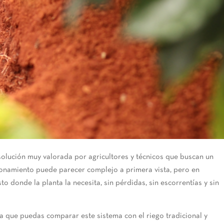
solución muy valorada por agricultores y técnicos que buscan un
cionamiento puede parecer complejo a primera vista, pero en
sto donde la planta la necesita, sin pérdidas, sin escorrentías y sin
 que puedas comparar este sistema con el riego tradicional y