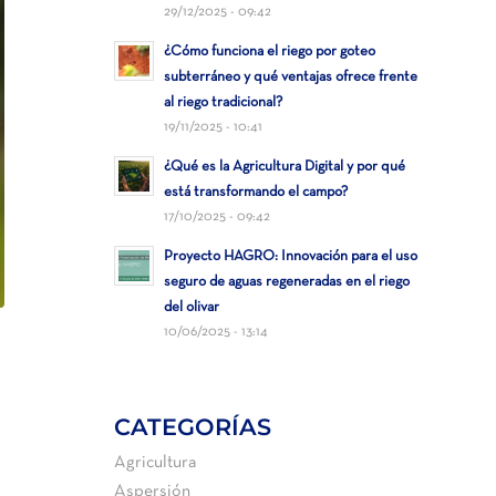
29/12/2025 - 09:42
¿Cómo funciona el riego por goteo
subterráneo y qué ventajas ofrece frente
al riego tradicional?
19/11/2025 - 10:41
¿Qué es la Agricultura Digital y por qué
está transformando el campo?
17/10/2025 - 09:42
Proyecto HAGRO: Innovación para el uso
seguro de aguas regeneradas en el riego
del olivar
10/06/2025 - 13:14
CATEGORÍAS
Agricultura
Aspersión