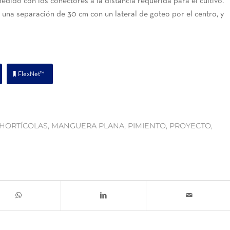
edido con los conectores a la distancia requerida para el cultivo.
n una separación de 30 cm con un lateral de goteo por el centro, y
FlexNet™
HORTÍCOLAS
,
MANGUERA PLANA
,
PIMIENTO
,
PROYECTO
,