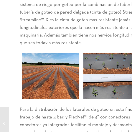
sistema de riego por goteo por la combinación de tuberí
tubería de goteo de pared delgada (cinta de goteo) Str
Streamline™ X es la cinta de goteo más resistente jamás 
longitudinales exteriores que la hacen más resistente a la
maquinaria. Además también tiene nos nervios longitudin
que sea todavía más resistente.
Para la distribución de los laterales de goteo en esta f
3 preguntas para
trabajo de hasta 4 bar, y FlexNet™ de 4” con conectores
dimensionar un proyecto
conectores ya integrados facilitan el montaje y desmonta
de filtración