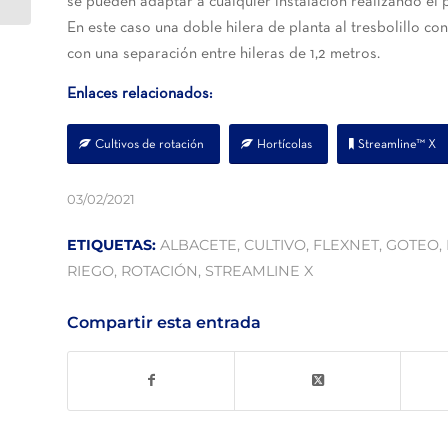
se pueden adaptar a cualquier instalación realizando el p
En este caso una doble hilera de planta al tresbolillo co
con una separación entre hileras de 1,2 metros.
Enlaces relacionados:
Cultivos de rotación
Hortícolas
Streamline™ X
03/02/2021
ETIQUETAS:
ALBACETE
,
CULTIVO
,
FLEXNET
,
GOTEO
,
RIEGO
,
ROTACIÓN
,
STREAMLINE X
Compartir esta entrada