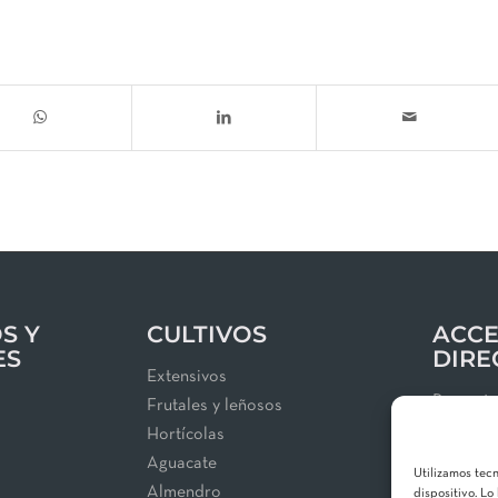
S Y
CULTIVOS
ACCE
ES
DIRE
Extensivos
Proyect
Frutales y leñosos
Blog
Hortícolas
Área de 
Aguacate
Utilizamos tec
Política
Almendro
dispositivo. L