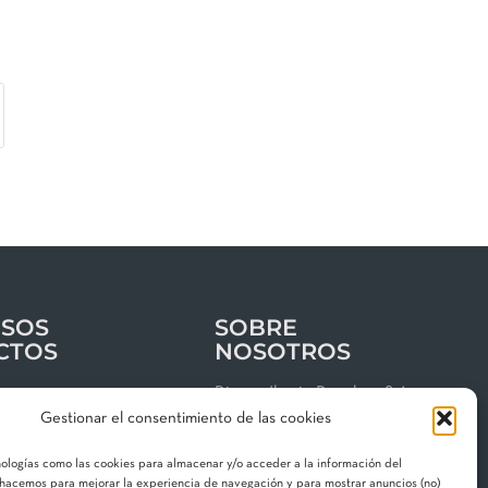
SOS
SOBRE
CTOS
NOSOTROS
os
Riegos Iberia Regaber, S.A.
Gestionar el consentimiento de las cookies
Grupo MAT Holding
clientes
Garbí, 3 · P. I. Can Volart
nologías como las cookies para almacenar y/o acceder a la información del
 de privacidad
08150 Parets del Vallès
o hacemos para mejorar la experiencia de navegación y para mostrar anuncios (no)