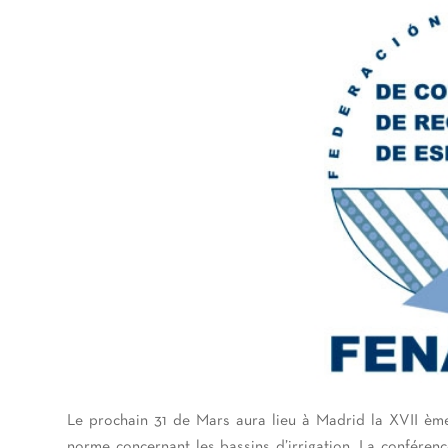
Le prochain 31 de Mars aura lieu à Madrid la XVII è
norme concernant les bassins d’irrigation. La conférenc