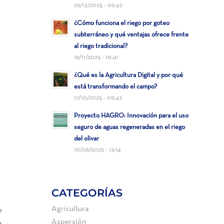
29/12/2025 - 09:42
¿Cómo funciona el riego por goteo
subterráneo y qué ventajas ofrece frente
al riego tradicional?
19/11/2025 - 10:41
¿Qué es la Agricultura Digital y por qué
está transformando el campo?
17/10/2025 - 09:42
Proyecto HAGRO: Innovación para el uso
seguro de aguas regeneradas en el riego
del olivar
10/06/2025 - 13:14
CATEGORÍAS
Agricultura
e
Aspersión
a