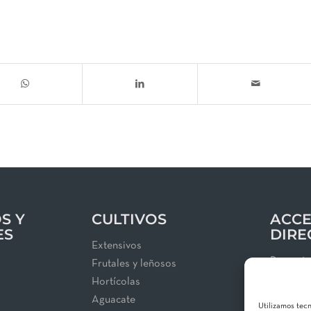
S Y
CULTIVOS
ACCE
ES
DIRE
Extensivos
Proyect
Frutales y leñosos
Blog
Hortícolas
Área de 
Aguacate
Utilizamos tec