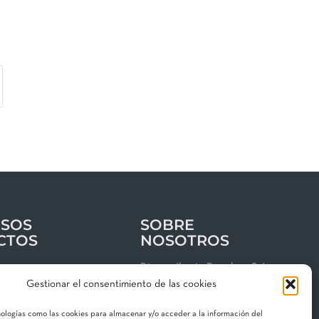
SOS
SOBRE
CTOS
NOSOTROS
os
Riegos Iberia Regaber, S.A.
Gestionar el consentimiento de las cookies
Grupo MAT Holding
clientes
Garbí, 3 · P. I. Can Volart
nologías como las cookies para almacenar y/o acceder a la información del