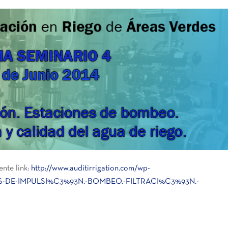
ente link:
http://www.auditirrigation.com/wp-
MAS-DE-IMPULSI%C3%93N.-BOMBEO.-FILTRACI%C3%93N.-