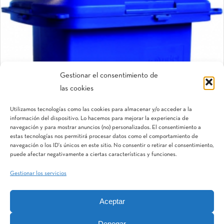
Gestionar el consentimiento de
las cookies
ConDor™
Utilizamos tecnologías como las cookies para almacenar y/o acceder a la
Controlador electrónico para válvulas
información del dispositivo. Lo hacemos para mejorar la experiencia de
navegación y para mostrar anuncios (no) personalizados. El consentimiento a
estas tecnologías nos permitirá procesar datos como el comportamiento de
navegación o los ID's únicos en este sitio. No consentir o retirar el consentimiento,
puede afectar negativamente a ciertas características y funciones.
Gestionar los servicios
Aceptar
IQV
Terranostra
Vegga
Denegar