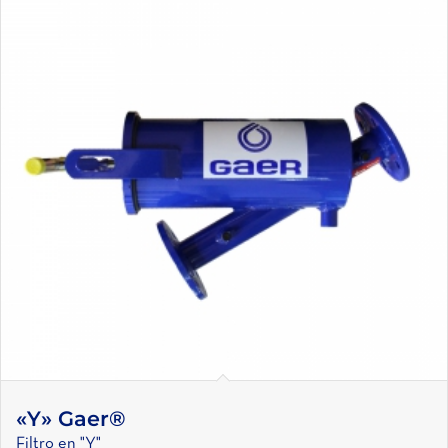
«Y» Gaer®
Filtro en "Y"