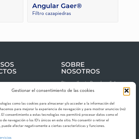
Angular Gaer®
Filtro cazapiedras
SOS
SOBRE
CTOS
NOSOTROS
os
Riegos Iberia Regaber, S.A.
Gestionar el consentimiento de las cookies
Grupo MAT Holding
clientes
Garbí, 3 · P. I. Can Volart
nologías como las cookies para almacenar y/o acceder a la información del
 de privacidad
08150 Parets del Vallès
o hacemos para mejorar la experiencia de navegación y para mostrar anuncios (no)
gal
 El consentimiento a estas tecnologías nos permitirá procesar datos como el
Contacta con nosotros
de navegación o los ID's únicos en este sitio. No consentir o retirar el
 de cookies
 puede afectar negativamente a ciertas características y funciones.
ervicios