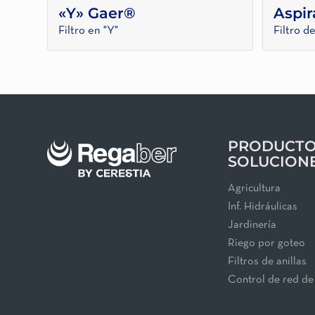
«Y» Gaer®
Aspir
Filtro en "Y"
Filtro d
PRODUCTO
SOLUCION
Agricultura
Inf. Hidráulicas
Jardinería
Riego por goteo
Filtros de anillas
Control de red de