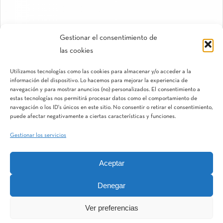
Gestionar el consentimiento de
las cookies
UniTechline™
Utilizamos tecnologías como las cookies para almacenar y/o acceder a la
Tubería riego por goteo autocompensante
información del dispositivo. Lo hacemos para mejorar la experiencia de
navegación y para mostrar anuncios (no) personalizados. El consentimiento a
estas tecnologías nos permitirá procesar datos como el comportamiento de
navegación o los ID's únicos en este sitio. No consentir o retirar el consentimiento,
puede afectar negativamente a ciertas características y funciones.
Gestionar los servicios
Aceptar
IQV
Terranostra
Vegga
Denegar
Ver preferencias
MatWater Division
Aquestia
STF
Hidroglobal