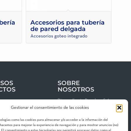
bería
Accesorios para tubería
de pared delgada
Accesorios goteo integrado
SOS
SOBRE
CTOS
NOSOTROS
os
Riegos Iberia Regaber, S.A.
Gestionar el consentimiento de las cookies
Grupo MAT Holding
clientes
Garbí, 3 · P. I. Can Volart
nologías como las cookies para almacenar y/o acceder a la información del
 de privacidad
08150 Parets del Vallès
o hacemos para mejorar la experiencia de navegación y para mostrar anuncios (no)
gal
 El consentimiento a estas tecnologías nos permitirá procesar datos como el