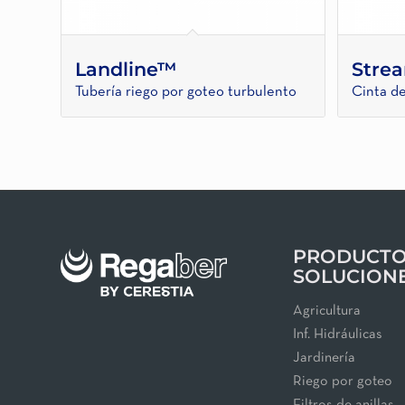
Landline™
Stre
Tubería riego por goteo turbulento
Cinta de
PRODUCTO
SOLUCION
Agricultura
Inf. Hidráulicas
Jardinería
Riego por goteo
Filtros de anillas