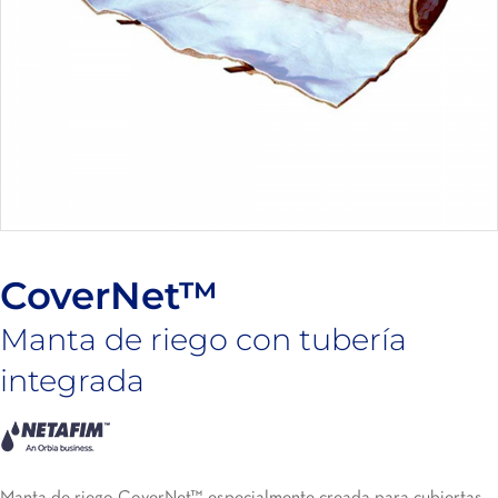
CoverNet™
Manta de riego con tubería
integrada
Manta de riego CoverNet™ especialmente creada para cubiertas