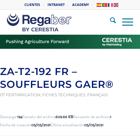
CLIENTES
INTRANET
ACADEMY
ZA-T2-192 FR –
SOUFFLEURS GAER®
07 FERTIRRIGATION
,
FICHES TECHNIQUES
,
FRANÇAIS
Descargar
194
Tamaño del archivo
609.66 KB
Recuento de archivos
1
Fecha de creación
05/05/2021
Última actualización
05/05/2021