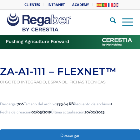
CLIENTES
INTRANET
ACADEMY
ZA-A1-111 – FLEXNET™
01 GOTEO INTEGRADO
,
ESPAÑOL
,
FICHAS TÉCNICAS
Descargar
706
Tamaño del archivo
793.84 KB
Recuento de archivos
1
Fecha de creación
02/05/2019
Última actualización
20/02/2025
Descargar