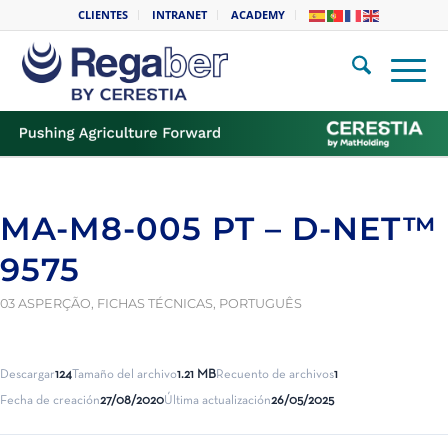
CLIENTES
INTRANET
ACADEMY
MA-M8-005 PT – D-NET™
9575
03 ASPERÇÃO
,
FICHAS TÉCNICAS
,
PORTUGUÊS
Descargar
124
Tamaño del archivo
1.21 MB
Recuento de archivos
1
Fecha de creación
27/08/2020
Última actualización
26/05/2025