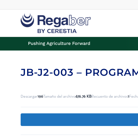
JB-J2-003 – PROGRA
Descargar
196
Tamaño del archivo
676.76 KB
Recuento de archivos
1
Fech