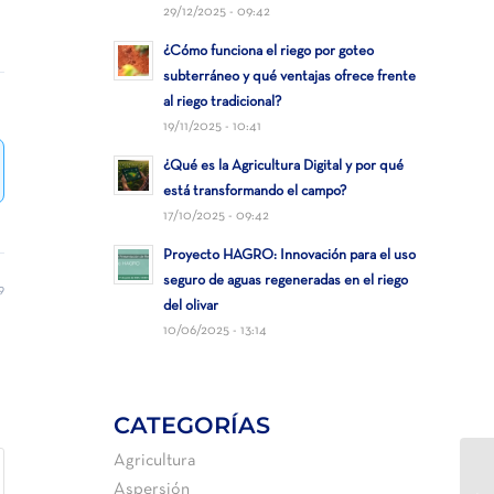
29/12/2025 - 09:42
¿Cómo funciona el riego por goteo
subterráneo y qué ventajas ofrece frente
al riego tradicional?
19/11/2025 - 10:41
¿Qué es la Agricultura Digital y por qué
está transformando el campo?
17/10/2025 - 09:42
Proyecto HAGRO: Innovación para el uso
seguro de aguas regeneradas en el riego
9
del olivar
10/06/2025 - 13:14
CATEGORÍAS
Agricultura
Aspersión