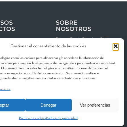
SOS
SOBRE
CTOS
NOSOTROS
os
Riegos Iberia Regaber, S.A.
Gestionar el consentimiento de las cookies
Grupo MAT Holding
clientes
Garbí, 3 · P. I. Can Volart
nologías como las cookies para almacenar y/o acceder a la información del
 de privacidad
08150 Parets del Vallès
o hacemos para mejorar la experiencia de navegación y para mostrar anuncios (no)
 El consentimiento a estas tecnologías nos permitirá procesar datos como el
gal
Contacta con nosotros
de navegación o los ID's únicos en este sitio. No consentir o retirar el
 de cookies
 puede afectar negativamente a ciertas características y funciones.
ervicios
eptar
Denegar
Ver preferencias
 Division
Aquestia
STF
Hidroglobal
Política de cookies
Política de privacidad