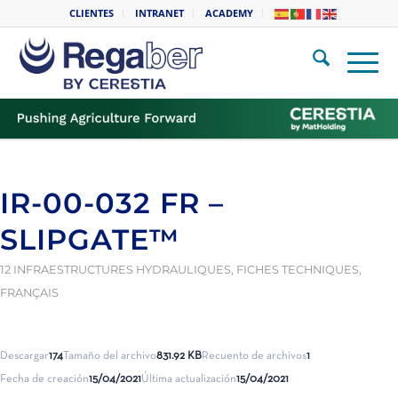
CLIENTES
INTRANET
ACADEMY
IR-00-032 FR –
SLIPGATE™
12 INFRAESTRUCTURES HYDRAULIQUES
,
FICHES TECHNIQUES
,
FRANÇAIS
Descargar
174
Tamaño del archivo
831.92 KB
Recuento de archivos
1
Fecha de creación
15/04/2021
Última actualización
15/04/2021