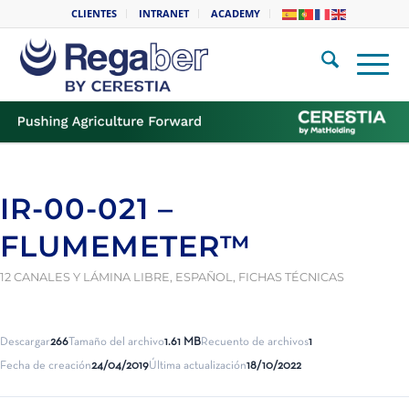
CLIENTES
INTRANET
ACADEMY
IR-00-021 –
FLUMEMETER™
12 CANALES Y LÁMINA LIBRE
,
ESPAÑOL
,
FICHAS TÉCNICAS
Descargar
266
Tamaño del archivo
1.61 MB
Recuento de archivos
1
Fecha de creación
24/04/2019
Última actualización
18/10/2022