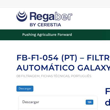
FB-F1-054 (PT) – FIL
AUTOMÁTICO GALAXY
08 FILTRAGEM
,
FICHAS TÉCNICAS
,
PORTUGUÊS
F
Descargar
d
Descargar
136