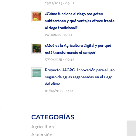
29/12/2025 - 09:42
¿Cómo funciona el riego por goteo
subterráneo y qué ventajas ofrece frente
al riego tradicional?
19/11/2025 - 10:41
¿Qué es la Agricultura Digital y por qué
está transformando el campo?
17/10/2025 - 09:42
Proyecto HAGRO: Innovación para el uso
seguro de aguas regeneradas en el riego
del olivar
10/06/2025 - 13:14
CATEGORÍAS
Agricultura
ER
Aspersión