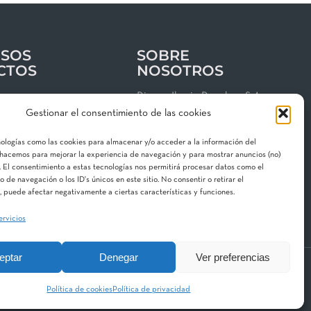
SOS
SOBRE
CTOS
NOSOTROS
os
Riegos Iberia Regaber, S.A.
Gestionar el consentimiento de las cookies
Grupo MAT Holding
clientes
Garbí, 3 · P. I. Can Volart
nologías como las cookies para almacenar y/o acceder a la información del
 de privacidad
08150 Parets del Vallès
o hacemos para mejorar la experiencia de navegación y para mostrar anuncios (no)
 El consentimiento a estas tecnologías nos permitirá procesar datos como el
gal
Contacta con nosotros
de navegación o los ID's únicos en este sitio. No consentir o retirar el
 de cookies
 puede afectar negativamente a ciertas características y funciones.
ervicios
eptar
Denegar
Ver preferencias
 Division
Aquestia
STF
Hidroglobal
Política de cookies
Política de privacidad