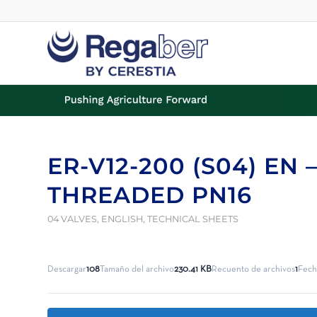
ER-V12-200 (S04) EN
THREADED PN16
04 VALVES
,
ENGLISH
,
TECHNICAL SHEETS
Descargar
108
Tamaño del archivo
230.41 KB
Recuento de archivos
1
Fech