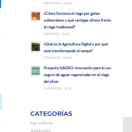
29/12/2025 - 09:42
¿Cómo funciona el riego por goteo
subterráneo y qué ventajas ofrece frente
al riego tradicional?
19/11/2025 - 10:41
¿Qué es la Agricultura Digital y por qué
está transformando el campo?
17/10/2025 - 09:42
Proyecto HAGRO: Innovación para el uso
seguro de aguas regeneradas en el riego
del olivar
10/06/2025 - 13:14
CATEGORÍAS
Agricultura
ER
Aspersión