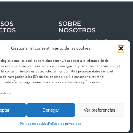
SOS
SOBRE
CTOS
NOSOTROS
os
Riegos Iberia Regaber, S.A.
Gestionar el consentimiento de las cookies
Grupo MAT Holding
clientes
Garbí, 3 · P. I. Can Volart
nologías como las cookies para almacenar y/o acceder a la información del
 de privacidad
08150 Parets del Vallès
o hacemos para mejorar la experiencia de navegación y para mostrar anuncios (no)
 El consentimiento a estas tecnologías nos permitirá procesar datos como el
gal
Contacta con nosotros
de navegación o los ID's únicos en este sitio. No consentir o retirar el
 de cookies
 puede afectar negativamente a ciertas características y funciones.
ervicios
eptar
Denegar
Ver preferencias
 Division
Aquestia
STF
Hidroglobal
Política de cookies
Política de privacidad