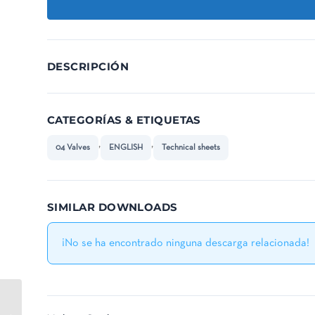
DESCRIPCIÓN
CATEGORÍAS & ETIQUETAS
,
,
04 Valves
ENGLISH
Technical sheets
SIMILAR DOWNLOADS
¡No se ha encontrado ninguna descarga relacionada!
ER-V12-161 (S12) EN – Gaer® gate valve