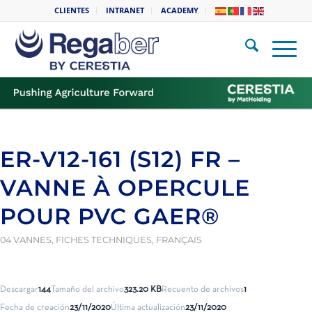
CLIENTES
INTRANET
ACADEMY
ER-V12-161 (S12) FR –
VANNE À OPERCULE
POUR PVC GAER®
04 VANNES
,
FICHES TECHNIQUES
,
FRANÇAIS
Descargar
144
Tamaño del archivo
323.20 KB
Recuento de archivos
1
Fecha de creación
23/11/2020
Última actualización
23/11/2020