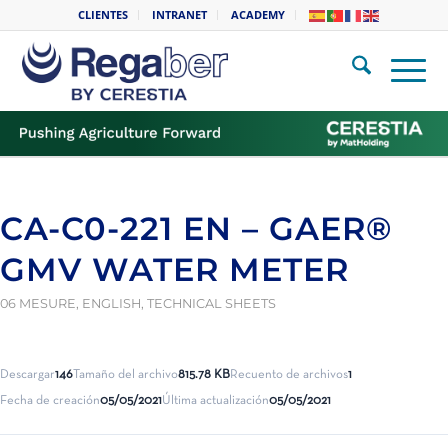
CLIENTES
INTRANET
ACADEMY
CA-C0-221 EN – GAER®
GMV WATER METER
06 MESURE
,
ENGLISH
,
TECHNICAL SHEETS
Descargar
146
Tamaño del archivo
815.78 KB
Recuento de archivos
1
Fecha de creación
05/05/2021
Última actualización
05/05/2021