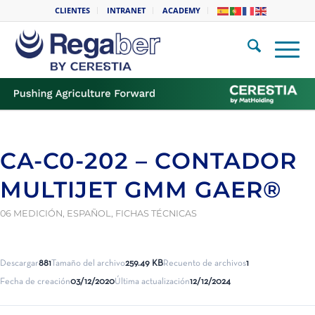
CLIENTES
INTRANET
ACADEMY
CA-C0-202 – CONTADOR
MULTIJET GMM GAER®
06 MEDICIÓN
,
ESPAÑOL
,
FICHAS TÉCNICAS
Descargar
881
Tamaño del archivo
259.49 KB
Recuento de archivos
1
Fecha de creación
03/12/2020
Última actualización
12/12/2024