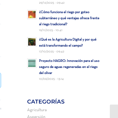
29/12/2025 - 09:42
¿Cómo funciona el riego por goteo
subterráneo y qué ventajas ofrece frente
al riego tradicional?
19/11/2025 - 10:41
¿Qué es la Agricultura Digital y por qué
está transformando el campo?
17/10/2025 - 09:42
Proyecto HAGRO: Innovación para el uso
seguro de aguas regeneradas en el riego
del olivar
10/06/2025 - 13:14
CATEGORÍAS
1
Agricultura
Aspersión