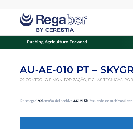
AU-AE-010 PT – SKY
09 CONTROLO E MONITORIZAÇÃO
,
FICHAS TÉCNICAS
,
POR
Descargar
130
Tamaño del archivo
447.35 KB
Recuento de archivos
1
Fech