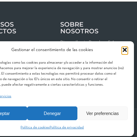
SOS
SOBRE
CTOS
NOSOTROS
os
Riegos Iberia Regaber, S.A.
Gestionar el consentimiento de las cookies
Grupo MAT Holding
clientes
Garbí, 3 · P. I. Can Volart
nologías como las cookies para almacenar y/o acceder a la información del
 de privacidad
08150 Parets del Vallès
o hacemos para mejorar la experiencia de navegación y para mostrar anuncios (no)
 El consentimiento a estas tecnologías nos permitirá procesar datos como el
gal
Contacta con nosotros
de navegación o los ID's únicos en este sitio. No consentir o retirar el
 de cookies
 puede afectar negativamente a ciertas características y funciones.
ervicios
eptar
Denegar
Ver preferencias
 Division
Aquestia
STF
Hidroglobal
Política de cookies
Política de privacidad