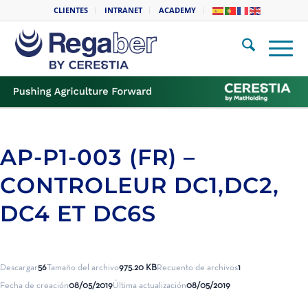
CLIENTES
INTRANET
ACADEMY
AP-P1-003 (FR) –
CONTROLEUR DC1,DC2,
DC4 ET DC6S
Descargar
56
Tamaño del archivo
975.20 KB
Recuento de archivos
1
Fecha de creación
08/05/2019
Última actualización
08/05/2019