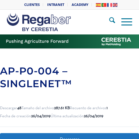
CLIENTES
INTRANET
ACADEMY
AP-P0-004 –
SINGLENET™
Descargar
48
Tamaño del archivo
287.61 KB
Recuento de archivos
1
Fecha de creación
26/04/2019
Última actualización
26/04/2019