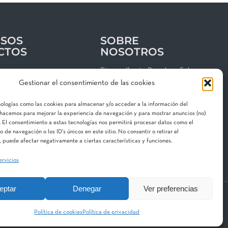
SOS
SOBRE
CTOS
NOSOTROS
os
Riegos Iberia Regaber, S.A.
Gestionar el consentimiento de las cookies
Grupo MAT Holding
clientes
Garbí, 3 · P. I. Can Volart
nologías como las cookies para almacenar y/o acceder a la información del
 de privacidad
08150 Parets del Vallès
o hacemos para mejorar la experiencia de navegación y para mostrar anuncios (no)
 El consentimiento a estas tecnologías nos permitirá procesar datos como el
gal
Contacta con nosotros
de navegación o los ID's únicos en este sitio. No consentir o retirar el
 de cookies
 puede afectar negativamente a ciertas características y funciones.
ervicios
eptar
Denegar
Ver preferencias
 Division
Aquestia
STF
Hidroglobal
Política de cookies
Política de privacidad