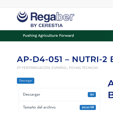
AP-D4-051 – NUTRI-2
07 FERTIRRIGACIÓN
,
ESPAÑOL
,
FICHAS TÉCNICAS
A
Descargar
Descargar
130
Tamaño del archivo
310.20 KB