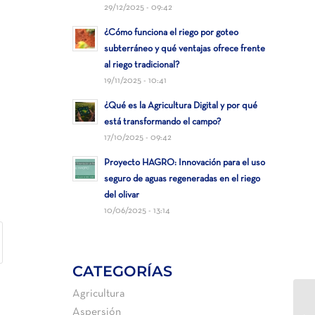
29/12/2025 - 09:42
¿Cómo funciona el riego por goteo
subterráneo y qué ventajas ofrece frente
al riego tradicional?
19/11/2025 - 10:41
¿Qué es la Agricultura Digital y por qué
está transformando el campo?
17/10/2025 - 09:42
Proyecto HAGRO: Innovación para el uso
seguro de aguas regeneradas en el riego
del olivar
10/06/2025 - 13:14
CATEGORÍAS
Agricultura
AP
Aspersión