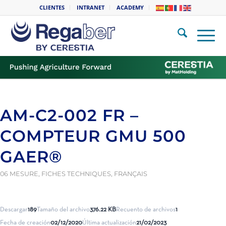
CLIENTES
INTRANET
ACADEMY
AM-C2-002 FR –
COMPTEUR GMU 500
GAER®
06 MESURE
,
FICHES TECHNIQUES
,
FRANÇAIS
Descargar
189
Tamaño del archivo
376.22 KB
Recuento de archivos
1
Fecha de creación
02/12/2020
Última actualización
21/02/2023