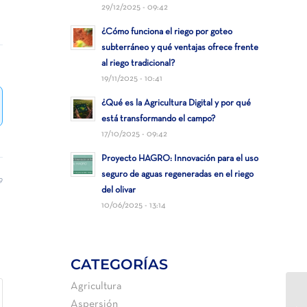
29/12/2025 - 09:42
¿Cómo funciona el riego por goteo
subterráneo y qué ventajas ofrece frente
al riego tradicional?
19/11/2025 - 10:41
¿Qué es la Agricultura Digital y por qué
está transformando el campo?
17/10/2025 - 09:42
Proyecto HAGRO: Innovación para el uso
seguro de aguas regeneradas en el riego
9
del olivar
10/06/2025 - 13:14
CATEGORÍAS
Agricultura
FB
Aspersión