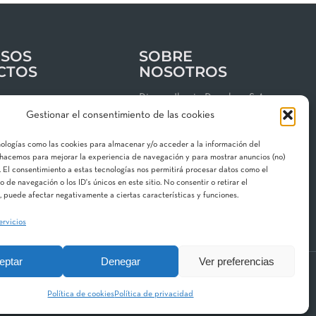
SOS
SOBRE
CTOS
NOSOTROS
os
Riegos Iberia Regaber, S.A.
Gestionar el consentimiento de las cookies
Grupo MAT Holding
clientes
Garbí, 3 · P. I. Can Volart
nologías como las cookies para almacenar y/o acceder a la información del
 de privacidad
08150 Parets del Vallès
o hacemos para mejorar la experiencia de navegación y para mostrar anuncios (no)
 El consentimiento a estas tecnologías nos permitirá procesar datos como el
gal
Contacta con nosotros
de navegación o los ID's únicos en este sitio. No consentir o retirar el
 de cookies
 puede afectar negativamente a ciertas características y funciones.
ervicios
eptar
Denegar
Ver preferencias
 Division
Aquestia
STF
Hidroglobal
Política de cookies
Política de privacidad