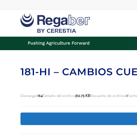
181-HI – CAMBIOS CU
Descargar
164
Tamaño del archivo
312.75 KB
Recuento de archivos
1
Fecha