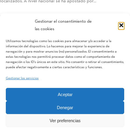
localizados. A nivel nacional se ha apostado por…
07/08/2015
Gestionar el consentimiento de
las cookies
Utilizamos tecnologías como las cookies para almacenar y/o acceder a la
«
‹
3
4
5
6
7
›
»
Página 5 de 7
información del dispositivo. Lo hacemos para mejorar la experiencia de
navegación y para mostrar anuncios (no) personalizados. El consentimiento a
estas tecnologías nos permitirá procesar datos como el comportamiento de
navegación o los ID's únicos en este sitio. No consentir o retirar el consentimiento,
puede afectar negativamente a ciertas características y funciones.
Gestionar los servicios
Aceptar
IQV
Terranostra
Vegga
Denegar
Ver preferencias
MatWater Division
Aquestia
STF
Hidroglobal