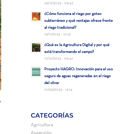
29/12/2025 - 09:42
¿Cómo funciona el riego por goteo
subterráneo y qué ventajas ofrece frente
al riego tradicional?
19/11/2025 - 10:41
¿Qué es la Agricultura Digital y por qué
está transformando el campo?
17/10/2025 - 09:42
Proyecto HAGRO: Innovación para el uso
seguro de aguas regeneradas en el riego
del olivar
10/06/2025 - 13:14
a
™
CATEGORÍAS
Agricultura
Aspersión