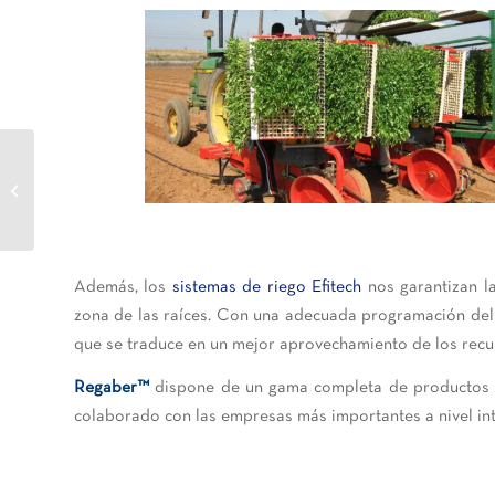
La modernización de
canales para una mayor
eficiencia en los sistemas
de r...
Además, los
sistemas de riego Efitech
nos garantizan la
zona de las raíces. Con una adecuada programación del r
que se traduce en un mejor aprovechamiento de los recur
Regaber™
dispone de un gama completa de productos q
colaborado con las empresas más importantes a nivel int