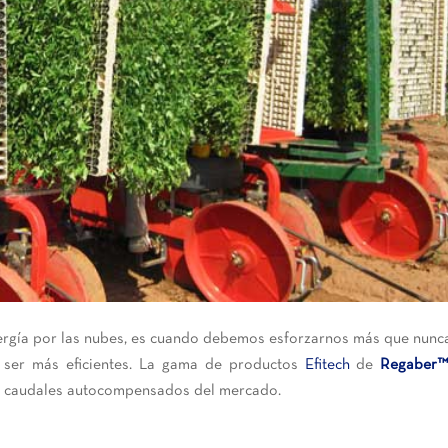
ergía por las nubes, es cuando debemos esforzarnos más que nunc
o ser más eficientes. La gama de productos
Efitech
de
Regaber
es caudales autocompensados del mercado.