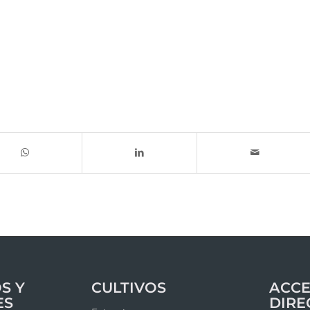
S Y
CULTIVOS
ACCE
ES
DIRE