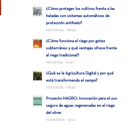
¿Cómo proteger los cultivos frente a las
heladas con sistemas automáticos de
protección antihielo?
29/12/2025 - 09:42
¿Cómo funciona el riego por goteo
subterráneo y qué ventajas ofrece frente
al riego tradicional?
19/11/2025 - 10:41
¿Qué es la Agricultura Digital y por qué
está transformando el campo?
17/10/2025 - 09:42
Proyecto HAGRO: Innovación para el uso
seguro de aguas regeneradas en el riego
del olivar
10/06/2025 - 13:14