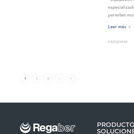
especializad
permiten mon
Leer más
03/03/2025
1
2
3
›
»
PRODUCTO
SOLUCION