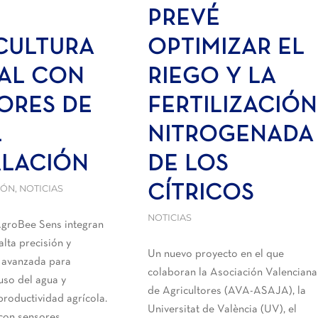
:
PREVÉ
CULTURA
OPTIMIZAR EL
TAL CON
RIEGO Y LA
ORES DE
FERTILIZACIÓN
L
NITROGENADA
ALACIÓN
DE LOS
IÓN
,
NOTICIAS
CÍTRICOS
NOTICIAS
AgroBee Sens integran
alta precisión y
Un nuevo proyecto en el que
 avanzada para
colaboran la Asociación Valenciana
 uso del agua y
de Agricultores (AVA-ASAJA), la
productividad agrícola.
Universitat de València (UV), el
con sensores