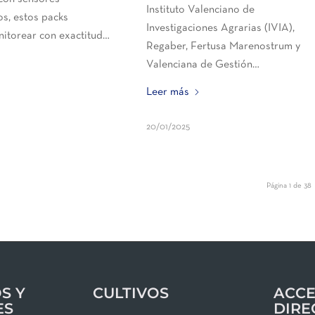
Instituto Valenciano de
os, estos packs
Investigaciones Agrarias (IVIA),
itorear con exactitud…
Regaber, Fertusa Marenostrum y
Valenciana de Gestión…
Leer más
20/01/2025
Página 1 de 38
S Y
CULTIVOS
ACCE
ES
DIRE