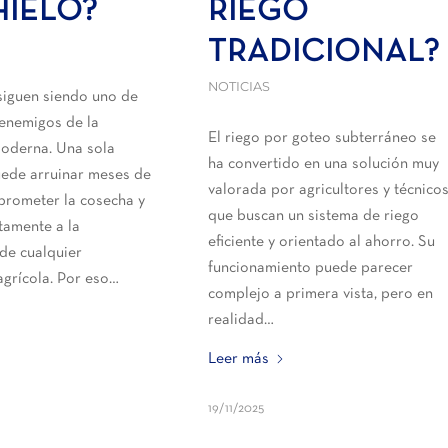
HIELO?
RIEGO
TRADICIONAL?
NOTICIAS
siguen siendo uno de
enemigos de la
El riego por goteo subterráneo se
moderna. Una sola
ha convertido en una solución muy
uede arruinar meses de
valorada por agricultores y técnico
prometer la cosecha y
que buscan un sistema de riego
ctamente a la
eficiente y orientado al ahorro. Su
 de cualquier
funcionamiento puede parecer
agrícola. Por eso…
complejo a primera vista, pero en
realidad…
Leer más
19/11/2025